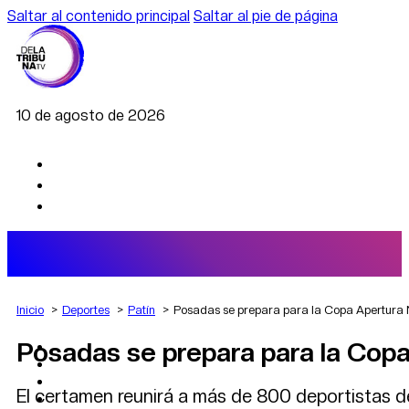
Saltar al contenido principal
Saltar al pie de página
10 de agosto de 2026
Inicio
Deportes
Patín
Posadas se prepara para la Copa Apertura Na
Posadas se prepara para la Copa 
AGRO
DEPORTES
ECONOMÍA
El certamen reunirá a más de 800 deportistas de 
POLÍTICA