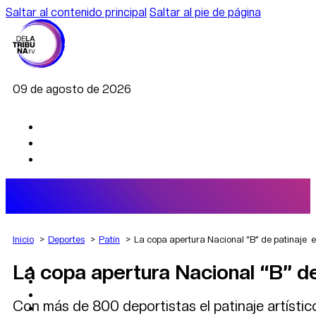
Saltar al contenido principal
Saltar al pie de página
09 de agosto de 2026
Inicio
Deportes
Patín
La copa apertura Nacional “B” de patinaje 
La copa apertura Nacional “B” d
AGRO
DEPORTES
ECONOMÍA
Con más de 800 deportistas el patinaje artístic
POLÍTICA