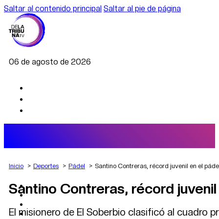
Saltar al contenido principal
Saltar al pie de página
06 de agosto de 2026
Inicio
Deportes
Pádel
Santino Contreras, récord juvenil en el pád
Santino Contreras, récord juvenil
AGRO
DEPORTES
ECONOMÍA
El misionero de El Soberbio clasificó al cuadro 
POLÍTICA