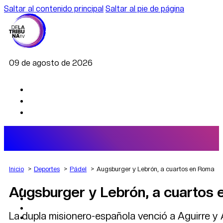
Saltar al contenido principal
Saltar al pie de página
09 de agosto de 2026
Inicio
Deportes
Pádel
Augsburger y Lebrón, a cuartos en Roma
Augsburger y Lebrón, a cuartos
AGRO
DEPORTES
ECONOMÍA
La dupla misionero-española venció a Aguirre y A
POLÍTICA