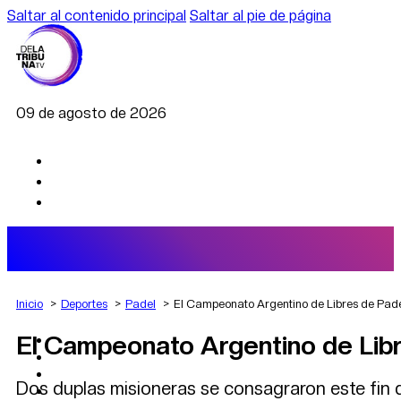
Saltar al contenido principal
Saltar al pie de página
09 de agosto de 2026
Inicio
Deportes
Padel
El Campeonato Argentino de Libres de Pade
El Campeonato Argentino de Libr
AGRO
DEPORTES
ECONOMÍA
Dos duplas misioneras se consagraron este fin 
POLÍTICA