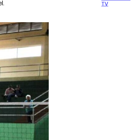
l.
TV