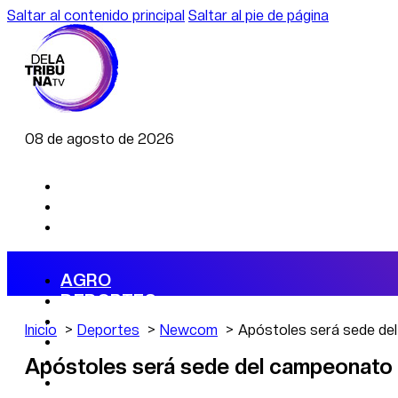
Saltar al contenido principal
Saltar al pie de página
08 de agosto de 2026
AGRO
DEPORTES
ECONOMÍA
Inicio
Deportes
Newcom
Apóstoles será sede de
POLÍTICA
CAMBIO CLIMÁTICO
Apóstoles será sede del campeonato
DATA FIRME