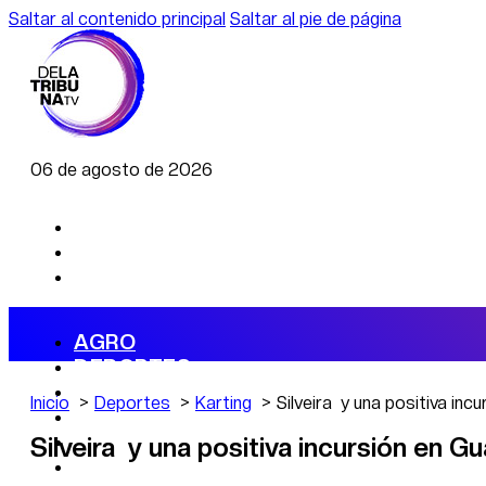
Saltar al contenido principal
Saltar al pie de página
06 de agosto de 2026
AGRO
DEPORTES
ECONOMÍA
Inicio
Deportes
Karting
Silveira y una positiva inc
POLÍTICA
CAMBIO CLIMÁTICO
Silveira y una positiva incursión en G
DATA FIRME