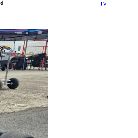
el
TV