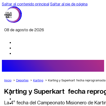
Saltar al contenido principal
Saltar al pie de página
08 de agosto de 2026
Inicio
Deportes
Karting
Karting y Superkart fecha reprogramada
Karting y Superkart fecha repr
AGRO
DEPORTES
ECONOMÍA
La 4° fecha del Campeonato Misionero de Karti
POLÍTICA