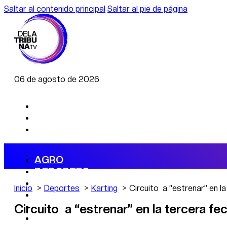
Saltar al contenido principal
Saltar al pie de página
06 de agosto de 2026
AGRO
DEPORTES
ECONOMÍA
Inicio
Deportes
Karting
Circuito a “estrenar” en l
POLÍTICA
CAMBIO CLIMÁTICO
Circuito a “estrenar” en la tercera fe
DATA FIRME