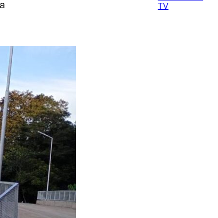
na
TV