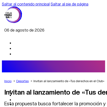
Saltar al contenido principal
Saltar al pie de página
06 de agosto de 2026
Inicio
Deportes
Invitan al lanzamiento de «Tus derechos en el Club»
Invitan al lanzamiento de «Tus de
AGRO
DEPORTES
ECONOMÍA
Esta propuesta busca fortalecer la promoción y 
POLÍTICA