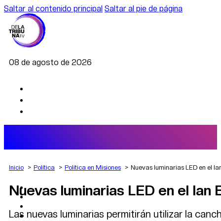
Saltar al contenido principal
Saltar al pie de página
08 de agosto de 2026
Inicio
Política
Política en Misiones
Nuevas luminarias LED en el Ia
Nuevas luminarias LED en el Ian 
AGRO
DEPORTES
ECONOMÍA
Las nuevas luminarias permitirán utilizar la ca
POLÍTICA