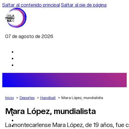
Saltar al contenido principal
Saltar al pie de página
07 de agosto de 2026
Inicio
Deportes
Handball
Mara López, mundialista
Mara López, mundialista
AGRO
DEPORTES
ECONOMÍA
La montecarlense Mara López, de 19 años, fue c
POLÍTICA