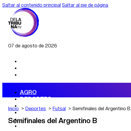
Saltar al contenido principal
Saltar al pie de página
07 de agosto de 2026
AGRO
DEPORTES
ECONOMÍA
Inicio
Deportes
Futsal
Semifinales del Argentino B
POLÍTICA
CAMBIO CLIMÁTICO
Semifinales del Argentino B
DATA FIRME