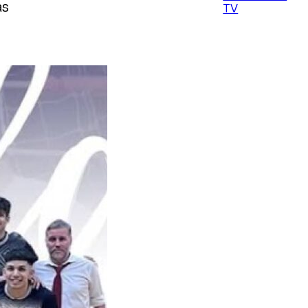
as
TV