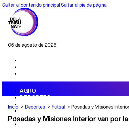
Saltar al contenido principal
Saltar al pie de página
06 de agosto de 2026
AGRO
DEPORTES
ECONOMÍA
Inicio
Deportes
Futsal
Posadas y Misiones Interior
POLÍTICA
CAMBIO CLIMÁTICO
Posadas y Misiones Interior van por l
DATA FIRME