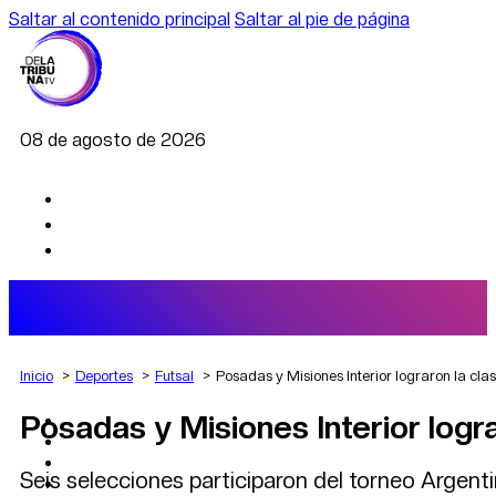
Saltar al contenido principal
Saltar al pie de página
08 de agosto de 2026
Inicio
Deportes
Futsal
Posadas y Misiones Interior lograron la clas
Posadas y Misiones Interior logra
AGRO
DEPORTES
ECONOMÍA
Seis selecciones participaron del torneo Argenti
POLÍTICA