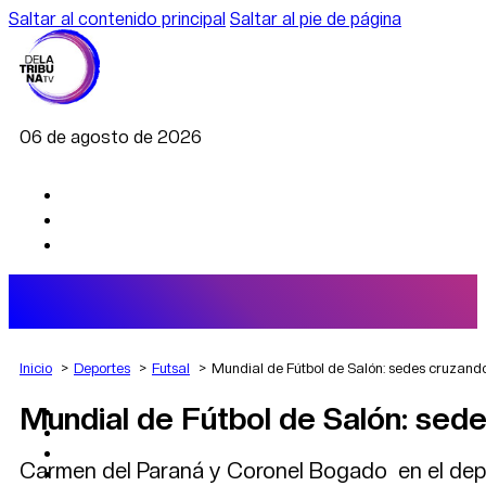
Saltar al contenido principal
Saltar al pie de página
06 de agosto de 2026
Inicio
Deportes
Futsal
Mundial de Fútbol de Salón: sedes cruzand
Mundial de Fútbol de Salón: sed
AGRO
DEPORTES
ECONOMÍA
Carmen del Paraná y Coronel Bogado en el dep
POLÍTICA