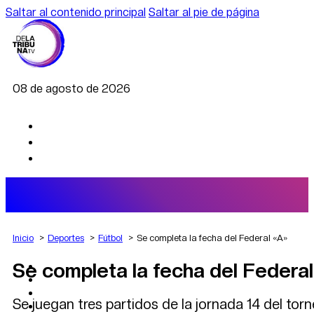
Saltar al contenido principal
Saltar al pie de página
08 de agosto de 2026
Inicio
Deportes
Fútbol
Se completa la fecha del Federal «A»
Se completa la fecha del Federa
AGRO
DEPORTES
ECONOMÍA
Se juegan tres partidos de la jornada 14 del to
POLÍTICA