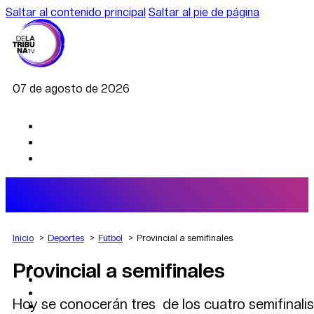
Saltar al contenido principal
Saltar al pie de página
07 de agosto de 2026
Inicio
Deportes
Fútbol
Provincial a semifinales
Provincial a semifinales
AGRO
DEPORTES
ECONOMÍA
Hoy se conocerán tres de los cuatro semifinalist
POLÍTICA