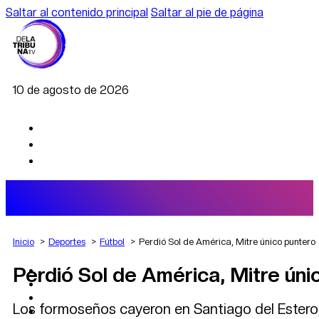
Saltar al contenido principal
Saltar al pie de página
10 de agosto de 2026
Inicio
Deportes
Fútbol
Perdió Sol de América, Mitre único puntero
Perdió Sol de América, Mitre úni
AGRO
DEPORTES
ECONOMÍA
Los formoseños cayeron en Santiago del Ester
POLÍTICA