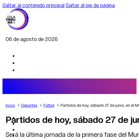
Saltar al contenido principal
Saltar al pie de página
06 de agosto de 2026
Inicio
Deportes
Fútbol
Partidos de hoy, sábado 27 de junio, en el 
Partidos de hoy, sábado 27 de ju
AGRO
DEPORTES
ECONOMÍA
Será la última jornada de la primera fase del Mu
POLÍTICA