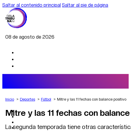
Saltar al contenido principal
Saltar al pie de página
08 de agosto de 2026
Inicio
Deportes
Fútbol
Mitre y las 11 fechas con balance positivo
Mitre y las 11 fechas con balance
AGRO
DEPORTES
ECONOMÍA
La segunda temporada tiene otras característica
POLÍTICA