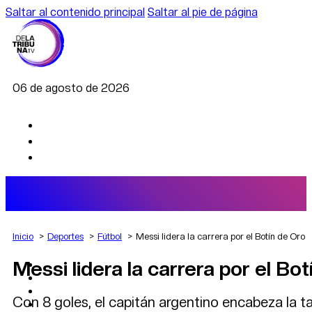
Saltar al contenido principal
Saltar al pie de página
06 de agosto de 2026
Inicio
Deportes
Fútbol
Messi lidera la carrera por el Botín de Oro
Messi lidera la carrera por el Bo
AGRO
DEPORTES
ECONOMÍA
Con 8 goles, el capitán argentino encabeza la t
POLÍTICA