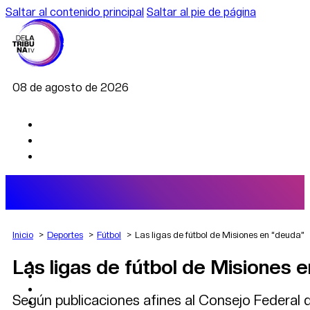
Saltar al contenido principal
Saltar al pie de página
08 de agosto de 2026
Inicio
Deportes
Fútbol
Las ligas de fútbol de Misiones en “deuda”
Las ligas de fútbol de Misiones 
AGRO
DEPORTES
ECONOMÍA
Según publicaciones afines al Consejo Federal d
POLÍTICA