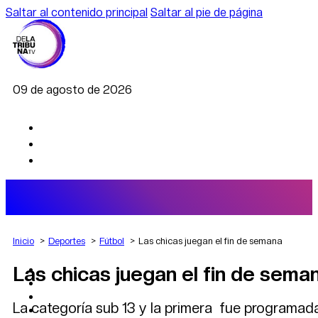
Saltar al contenido principal
Saltar al pie de página
09 de agosto de 2026
Inicio
Deportes
Fútbol
Las chicas juegan el fin de semana
Las chicas juegan el fin de sema
AGRO
DEPORTES
ECONOMÍA
La categoría sub 13 y la primera fue programad
POLÍTICA