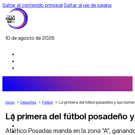
Saltar al contenido principal
Saltar al pie de página
10 de agosto de 2026
Inicio
Deportes
Fútbol
La primera del fútbol posadeño y sus númer
La primera del fútbol posadeño 
AGRO
DEPORTES
ECONOMÍA
Atlético Posadas manda en la zona “A”, ganando 
POLÍTICA