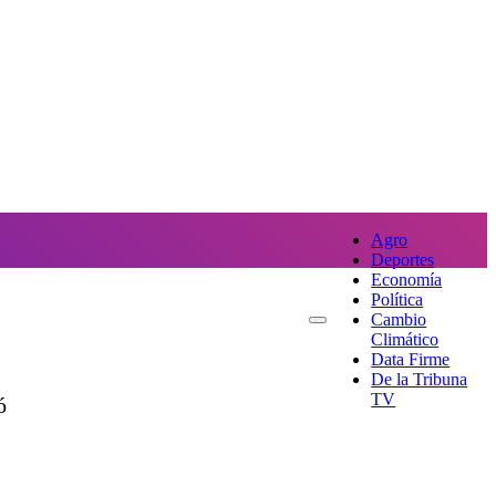
Agro
Deportes
Economía
Política
Cambio
Climático
Data Firme
De la Tribuna
TV
ó