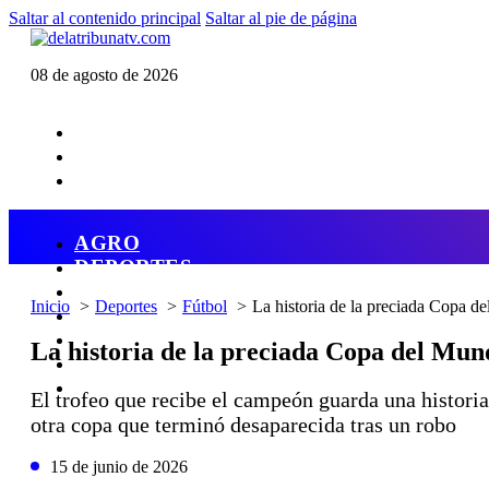
Saltar al contenido principal
Saltar al pie de página
08 de agosto de 2026
AGRO
DEPORTES
ECONOMÍA
Inicio
Deportes
Fútbol
La historia de la preciada Copa d
POLÍTICA
CAMBIO CLIMÁTICO
La historia de la preciada Copa del Mun
DATA FIRME
DE LA TRIBUNA TV
El trofeo que recibe el campeón guarda una histori
otra copa que terminó desaparecida tras un robo
15 de junio de 2026