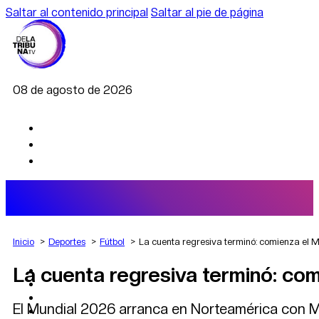
Saltar al contenido principal
Saltar al pie de página
08 de agosto de 2026
Inicio
Deportes
Fútbol
La cuenta regresiva terminó: comienza el 
La cuenta regresiva terminó: co
AGRO
DEPORTES
ECONOMÍA
El Mundial 2026 arranca en Norteamérica con Méx
POLÍTICA