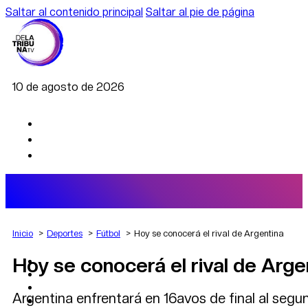
Saltar al contenido principal
Saltar al pie de página
10 de agosto de 2026
Inicio
Deportes
Fútbol
Hoy se conocerá el rival de Argentina
Hoy se conocerá el rival de Arge
AGRO
DEPORTES
ECONOMÍA
Argentina enfrentará en 16avos de final al segu
POLÍTICA