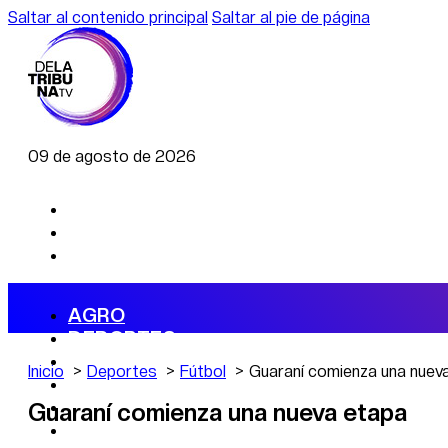
Saltar al contenido principal
Saltar al pie de página
09 de agosto de 2026
AGRO
DEPORTES
ECONOMÍA
Inicio
Deportes
Fútbol
Guaraní comienza una nuev
POLÍTICA
CAMBIO CLIMÁTICO
Guaraní comienza una nueva etapa
DATA FIRME