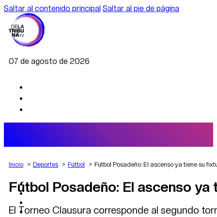
Saltar al contenido principal
Saltar al pie de página
07 de agosto de 2026
Inicio
Deportes
Fútbol
Fútbol Posadeño: El ascenso ya tiene su fixt
Fútbol Posadeño: El ascenso ya t
AGRO
DEPORTES
ECONOMÍA
El Torneo Clausura corresponde al segundo tor
POLÍTICA