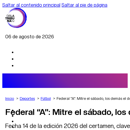
Saltar al contenido principal
Saltar al pie de página
06 de agosto de 2026
Inicio
Deportes
Fútbol
Federal “A”: Mitre el sábado, los demás el 
Federal “A”: Mitre el sábado, lo
AGRO
DEPORTES
ECONOMÍA
Fecha 14 de la edición 2026 del certamen, clave 
POLÍTICA