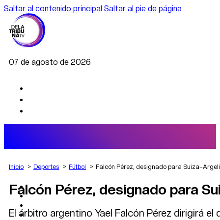
Saltar al contenido principal
Saltar al pie de página
07 de agosto de 2026
Inicio
Deportes
Fútbol
Falcón Pérez, designado para Suiza–Argel
Falcón Pérez, designado para Su
AGRO
DEPORTES
ECONOMÍA
El árbitro argentino Yael Falcón Pérez dirigirá e
POLÍTICA