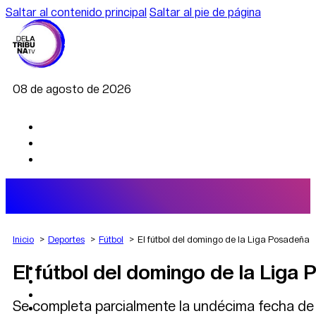
Saltar al contenido principal
Saltar al pie de página
08 de agosto de 2026
Inicio
Deportes
Fútbol
El fútbol del domingo de la Liga Posadeña
El fútbol del domingo de la Liga
AGRO
DEPORTES
ECONOMÍA
Se completa parcialmente la undécima fecha de l
POLÍTICA