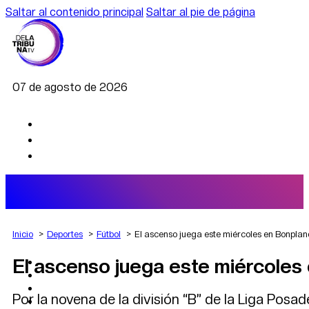
Saltar al contenido principal
Saltar al pie de página
07 de agosto de 2026
Inicio
Deportes
Fútbol
El ascenso juega este miércoles en Bonpla
El ascenso juega este miércoles
AGRO
DEPORTES
ECONOMÍA
Por la novena de la división “B” de la Liga Pos
POLÍTICA