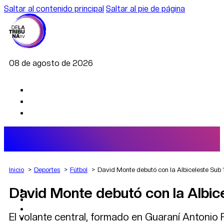
Saltar al contenido principal
Saltar al pie de página
08 de agosto de 2026
Inicio
Deportes
Fútbol
David Monte debutó con la Albiceleste Sub 
David Monte debutó con la Albic
AGRO
DEPORTES
ECONOMÍA
El volante central, formado en Guaraní Antonio
POLÍTICA