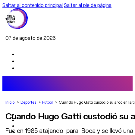
Saltar al contenido principal
Saltar al pie de página
07 de agosto de 2026
Inicio
Deportes
Fútbol
Cuando Hugo Gatti custodió su arco en la t
Cuando Hugo Gatti custodió su ar
AGRO
DEPORTES
ECONOMÍA
Fue en 1985 atajando para Boca y se llevó una 
POLÍTICA