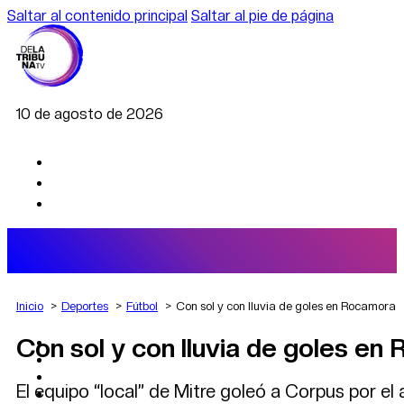
Saltar al contenido principal
Saltar al pie de página
10 de agosto de 2026
Inicio
Deportes
Fútbol
Con sol y con lluvia de goles en Rocamora
Con sol y con lluvia de goles en
AGRO
DEPORTES
ECONOMÍA
El equipo “local” de Mitre goleó a Corpus por el
POLÍTICA