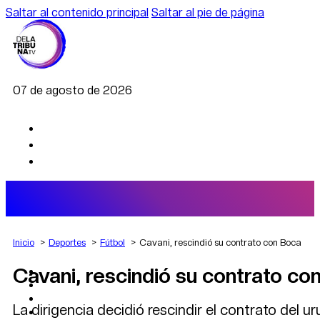
Saltar al contenido principal
Saltar al pie de página
07 de agosto de 2026
Inicio
Deportes
Fútbol
Cavani, rescindió su contrato con Boca
Cavani, rescindió su contrato co
AGRO
DEPORTES
ECONOMÍA
La dirigencia decidió rescindir el contrato del 
POLÍTICA