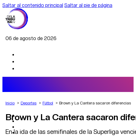
Saltar al contenido principal
Saltar al pie de página
06 de agosto de 2026
Inicio
Deportes
Fútbol
Brown y La Cantera sacaron diferencias
Brown y La Cantera sacaron dife
AGRO
DEPORTES
ECONOMÍA
En la ida de las semifinales de la Superliga ven
POLÍTICA