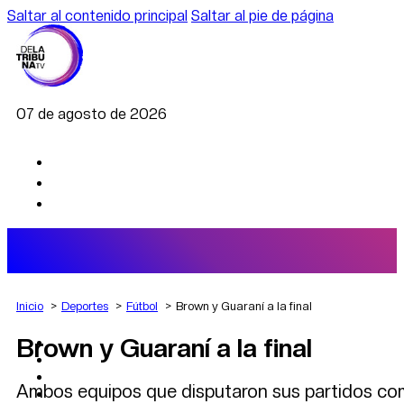
Saltar al contenido principal
Saltar al pie de página
07 de agosto de 2026
Inicio
Deportes
Fútbol
Brown y Guaraní a la final
Brown y Guaraní a la final
AGRO
DEPORTES
ECONOMÍA
Ambos equipos que disputaron sus partidos com
POLÍTICA