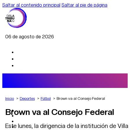
Saltar al contenido principal
Saltar al pie de página
06 de agosto de 2026
Inicio
Deportes
Fútbol
Brown va al Consejo Federal
Brown va al Consejo Federal
AGRO
DEPORTES
ECONOMÍA
Este lunes, la dirigencia de la institución de Vil
POLÍTICA