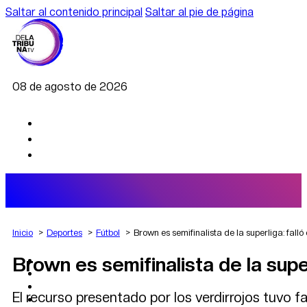
Saltar al contenido principal
Saltar al pie de página
08 de agosto de 2026
Inicio
Deportes
Fútbol
Brown es semifinalista de la superliga: falló
Brown es semifinalista de la supe
AGRO
DEPORTES
ECONOMÍA
El recurso presentado por los verdirrojos tuvo fa
POLÍTICA