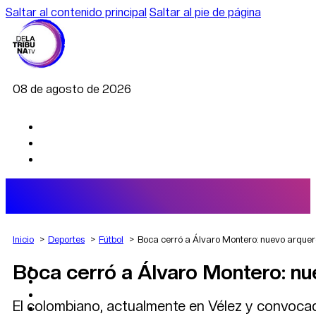
Saltar al contenido principal
Saltar al pie de página
08 de agosto de 2026
Inicio
Deportes
Fútbol
Boca cerró a Álvaro Montero: nuevo arquer
Boca cerró a Álvaro Montero: nu
AGRO
DEPORTES
ECONOMÍA
El colombiano, actualmente en Vélez y convocad
POLÍTICA