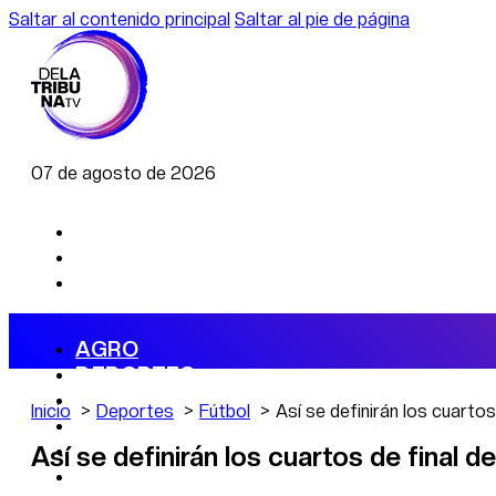
Saltar al contenido principal
Saltar al pie de página
07 de agosto de 2026
AGRO
DEPORTES
ECONOMÍA
Inicio
Deportes
Fútbol
Así se definirán los cuarto
POLÍTICA
CAMBIO CLIMÁTICO
Así se definirán los cuartos de final 
DATA FIRME