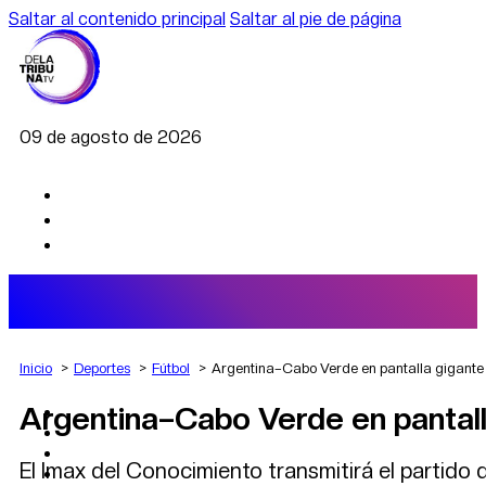
Saltar al contenido principal
Saltar al pie de página
09 de agosto de 2026
Inicio
Deportes
Fútbol
Argentina–Cabo Verde en pantalla gigante
Argentina–Cabo Verde en pantall
AGRO
DEPORTES
ECONOMÍA
El Imax del Conocimiento transmitirá el partido
POLÍTICA