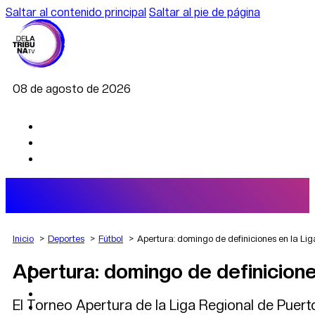
Saltar al contenido principal
Saltar al pie de página
08 de agosto de 2026
Inicio
Deportes
Fútbol
Apertura: domingo de definiciones en la Lig
Apertura: domingo de definicione
AGRO
DEPORTES
ECONOMÍA
El Torneo Apertura de la Liga Regional de Puerto
POLÍTICA