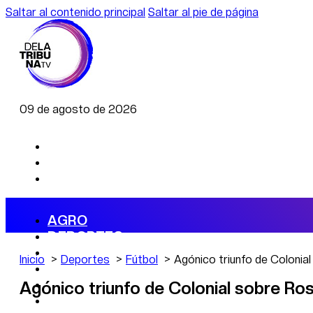
Saltar al contenido principal
Saltar al pie de página
09 de agosto de 2026
AGRO
DEPORTES
ECONOMÍA
Inicio
Deportes
Fútbol
Agónico triunfo de Coloni
POLÍTICA
CAMBIO CLIMÁTICO
Agónico triunfo de Colonial sobre R
DATA FIRME