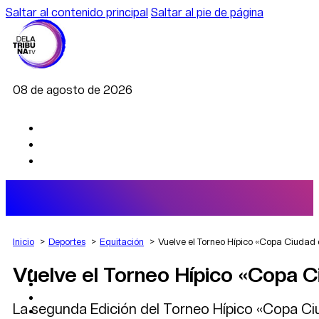
Saltar al contenido principal
Saltar al pie de página
08 de agosto de 2026
Inicio
Deportes
Equitación
Vuelve el Torneo Hípico «Copa Ciudad
Vuelve el Torneo Hípico «Copa 
AGRO
DEPORTES
ECONOMÍA
La segunda Edición del Torneo Hípico «Copa Ciu
POLÍTICA