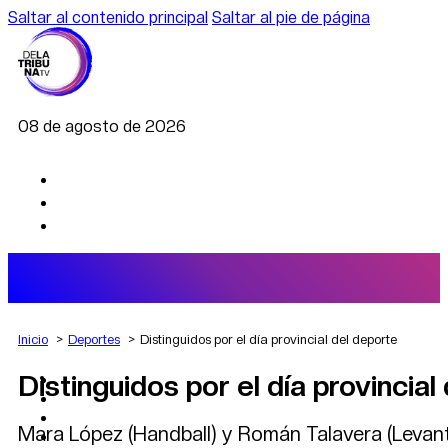
Saltar al contenido principal
Saltar al pie de página
08 de agosto de 2026
Inicio
Deportes
Distinguidos por el día provincial del deporte
Distinguidos por el día provincial
AGRO
DEPORTES
ECONOMÍA
Mara López (Handball) y Román Talavera (Levant
POLÍTICA