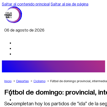
Saltar al contenido principal
Saltar al pie de página
06 de agosto de 2026
Inicio
Deportes
Ciclismo
Fútbol de domingo: provincial, intermed
Fútbol de domingo: provincial, 
AGRO
DEPORTES
ECONOMÍA
Se completan hoy los partidos de “ida” de la se
POLÍTICA